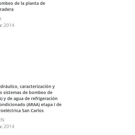
ombeo de la planta de
Pradera
A
n:
2014
dráulico, caracterización y
os sistemas de bombeo de
A) y de agua de refrigeración
condicionado (ARAA) etapa I de
roeléctrica San Carlos
EN
n:
2014