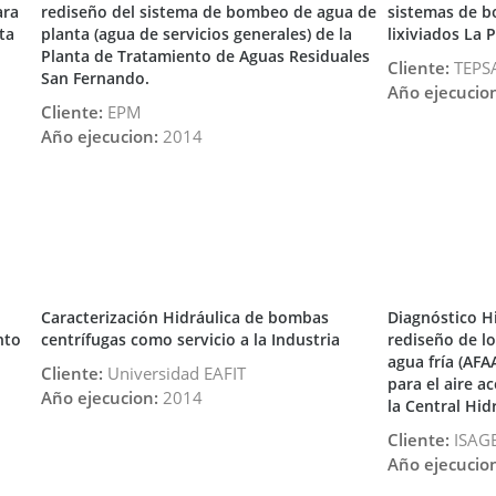
ara
rediseño del sistema de bombeo de agua de
sistemas de b
ta
planta (agua de servicios generales) de la
lixiviados La 
Planta de Tratamiento de Aguas Residuales
Cliente:
TEPS
San Fernando.
Año ejecucio
Cliente:
EPM
Año ejecucion:
2014
Caracterización Hidráulica de bombas
Diagnóstico Hi
nto
centrífugas como servicio a la Industria
rediseño de l
agua fría (AFA
Cliente:
Universidad EAFIT
para el aire a
Año ejecucion:
2014
la Central Hid
Cliente:
ISAG
Año ejecucio