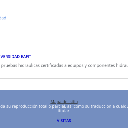
n
idad
VERSIDAD EAFIT
e pruebas hidráulicas certificadas a equipos y componentes hidrá
Mapa del sitio
a su reproducción total o parcial, así como su traducción a cualqu
titular.
VISITAS