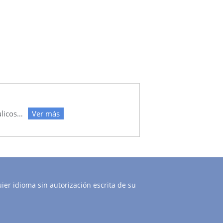
ulicos…
Ver más
ier idioma sin autorización escrita de su