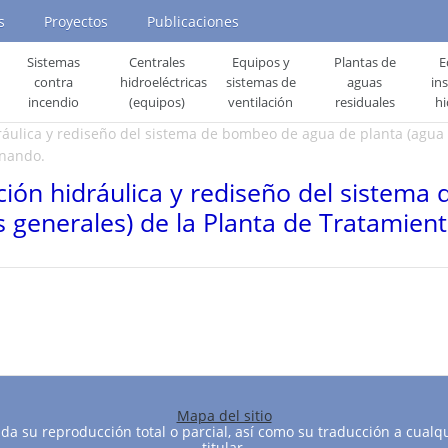
s
Proyectos
Publicaciones
Sistemas
Centrales
Equipos y
Plantas de
E
contra
hidroeléctricas
sistemas de
aguas
in
incendio
(equipos)
ventilación
residuales
hi
ráulica y rediseño del sistema de bombeo de agua de planta (agua d
rnando.
ación hidráulica y rediseño del sistem
os generales) de la Planta de Tratamien
Mapa del sitio
a su reproducción total o parcial, así como su traducción a cualqu
titular.