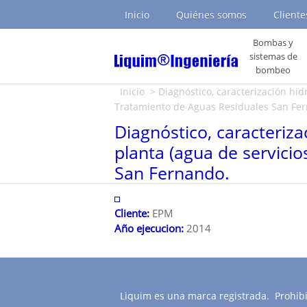
Inicio
Quiénes somos
Cliente
Bombas y
sistemas de
bombeo
Usted está aquí
Inicio
> Diagnóstico, caracterización hid
Tratamiento de Aguas Residuales San Fe
Diagnóstico, caracteriz
planta (agua de servici
San Fernando.
Cliente:
EPM
Año ejecucion:
2014
Liquim es una marca registrada. Prohibid