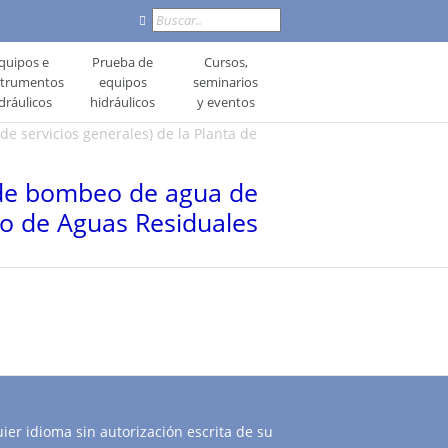
Buscar
quipos e
Prueba de
Cursos,
strumentos
equipos
seminarios
dráulicos
hidráulicos
y eventos
e servicios generales) de la Planta de
a de bombeo de agua de
to de Aguas Residuales
ier idioma sin autorización escrita de su