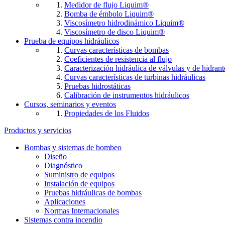
Medidor de flujo Liquim®
Bomba de émbolo Liquim®
Viscosímetro hidrodinámico Liquim®
Viscosímetro de disco Liquim®
Prueba de equipos hidráulicos
Curvas características de bombas
Coeficientes de resistencia al flujo
Caracterización hidráulica de válvulas y de hidrant
Curvas características de turbinas hidráulicas
Pruebas hidrostáticas
Calibración de instrumentos hidráulicos
Cursos, seminarios y eventos
Propiedades de los Fluidos
Productos y servicios
Bombas y sistemas de bombeo
Diseño
Diagnóstico
Suministro de equipos
Instalación de equipos
Pruebas hidráulicas de bombas
Aplicaciones
Normas Internacionales
Sistemas contra incendio