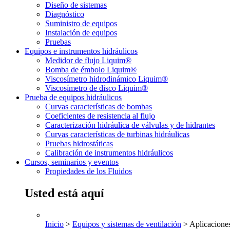
Diseño de sistemas
Diagnóstico
Suministro de equipos
Instalación de equipos
Pruebas
Equipos e instrumentos hidráulicos
Medidor de flujo Liquim®
Bomba de émbolo Liquim®
Viscosímetro hidrodinámico Liquim®
Viscosímetro de disco Liquim®
Prueba de equipos hidráulicos
Curvas características de bombas
Coeficientes de resistencia al flujo
Caracterización hidráulica de válvulas y de hidrantes
Curvas características de turbinas hidráulicas
Pruebas hidrostáticas
Calibración de instrumentos hidráulicos
Cursos, seminarios y eventos
Propiedades de los Fluidos
Usted está aquí
Inicio
>
Equipos y sistemas de ventilación
> Aplicacione