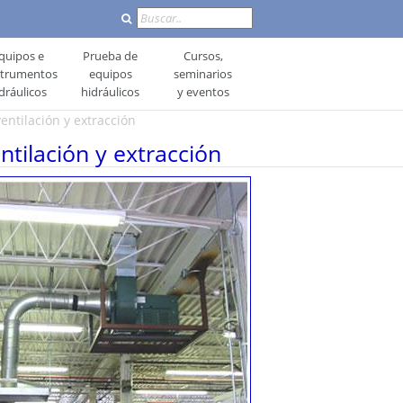
Buscar
quipos e
Prueba de
Cursos,
strumentos
equipos
seminarios
dráulicos
hidráulicos
y eventos
entilación y extracción
ntilación y extracción