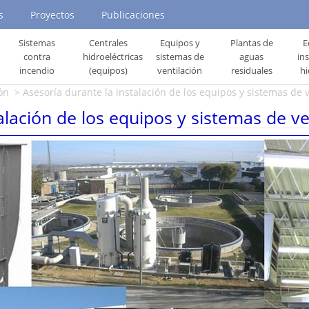
s
Proyectos
Publicaciones
Sistemas
Centrales
Equipos y
Plantas de
E
contra
hidroeléctricas
sistemas de
aguas
in
incendio
(equipos)
ventilación
residuales
hi
ón
> Asesoría durante la instalación de los equipos y sistemas de v
alación de los equipos y sistemas de ve