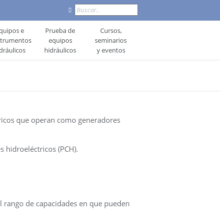
Buscar
quipos e
Prueba de
Cursos,
strumentos
equipos
seminarios
dráulicos
hidráulicos
y eventos
tricos que operan como generadores
 hidroeléctricos (PCH).
 el rango de capacidades en que pueden