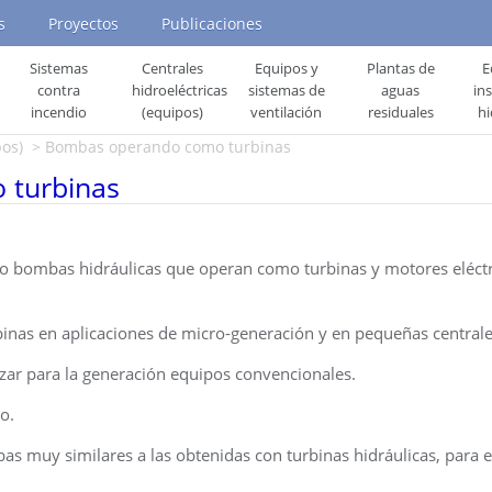
s
Proyectos
Publicaciones
Sistemas
Centrales
Equipos y
Plantas de
E
contra
hidroeléctricas
sistemas de
aguas
in
incendio
(equipos)
ventilación
residuales
hi
pos)
> Bombas operando como turbinas
 turbinas
ndo bombas hidráulicas que operan como turbinas y motores eléc
as en aplicaciones de micro-generación y en pequeñas centrales
lizar para la generación equipos convencionales.
o.
as muy similares a las obtenidas con turbinas hidráulicas, para