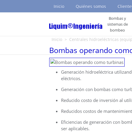
Inicio
Quiénes somos
Cliente
Bombas y
sistemas de
bombeo
Usted está aquí
Inicio
>
Centrales hidroeléctricas (equi
Bombas operando como
Generación hidroeléctrica utiliza
eléctricos.
Generación con bombas como turbin
Reducido costo de inversión al uti
Reducidos costos de mantenimient
Eficiencias de generación con bomb
ser aplicables.