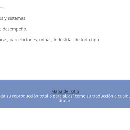
es
os y sistemas
de desempeño.
cas, parcelaciones, minas, industrias de todo tipo.
Mapa del sitio
a su reproducción total o parcial, así como su traducción a cualqu
titular.